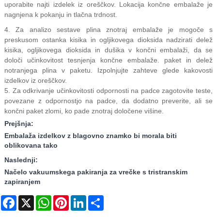
uporabite najti izdelek iz oreščkov. Lokacija končne embalaže je
nagnjena k pokanju in tlačna trdnost.
4. Za analizo sestave plina znotraj embalaže je mogoče s
preskusom ostanka kisika in ogljikovega dioksida nadzirati delež
kisika, ogljikovega dioksida in dušika v končni embalaži, da se
določi učinkovitost tesnjenja končne embalaže. paket in delež
notranjega plina v paketu. Izpolnjujte zahteve glede kakovosti
izdelkov iz oreščkov.
5. Za odkrivanje učinkovitosti odpornosti na padce zagotovite teste,
povezane z odpornostjo na padce, da dodatno preverite, ali se
končni paket zlomi, ko pade znotraj določene višine.
Prejšnja:
Embalaža izdelkov z blagovno znamko bi morala biti
oblikovana tako
Naslednji:
Načelo vakuumskega pakiranja za vrečke s tristranskim
zapiranjem
Facebook
X
WhatsApp
Pinterest
LinkedIn
Share