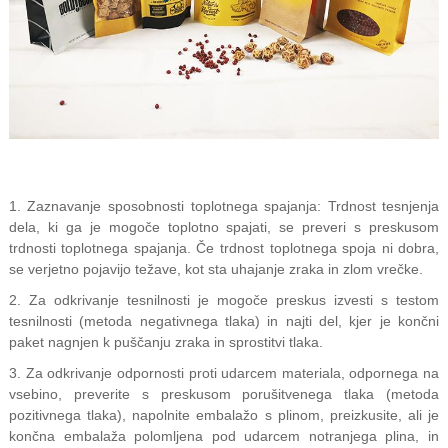
1. Zaznavanje sposobnosti toplotnega spajanja: Trdnost tesnjenja
dela, ki ga je mogoče toplotno spajati, se preveri s preskusom
trdnosti toplotnega spajanja. Če trdnost toplotnega spoja ni dobra,
se verjetno pojavijo težave, kot sta uhajanje zraka in zlom vrečke.
2. Za odkrivanje tesnilnosti je mogoče preskus izvesti s testom
tesnilnosti (metoda negativnega tlaka) in najti del, kjer je končni
paket nagnjen k puščanju zraka in sprostitvi tlaka.
3. Za odkrivanje odpornosti proti udarcem materiala, odpornega na
vsebino, preverite s preskusom porušitvenega tlaka (metoda
pozitivnega tlaka), napolnite embalažo s plinom, preizkusite, ali je
končna embalaža polomljena pod udarcem notranjega plina, in