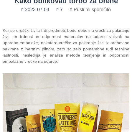
Kako oblikovati torbo za orehe
2023-07-03
7
Pusti mi sporočilo
Ker so oreščki živila trdi predmeti, bodo debelina vrečk za pakiranje
živil ter trdnost in odpornost materialov na udarce vplivali na
uporabo embalaže; nekatere vrečke za pakiranje živil iz orehov so
pakirane z inertnim plinom, zato so zelo pomembne tudi tesnilne
lastnosti, naslednja je analiza metode tesnjenja in odpornosti
embalažne vrečke na udarce: