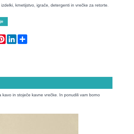
izdelki, kmetijstvo, igrače, detergenti in vrečke za retorte.
je
atsApp
Pinterest
LinkedIn
Share
za kavo in stoječe kavne vrečke. In ponudili vam bomo