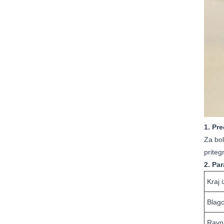
1. Pre
Za bol
priteg
2. Par
Kraj 
Blag
Ravna