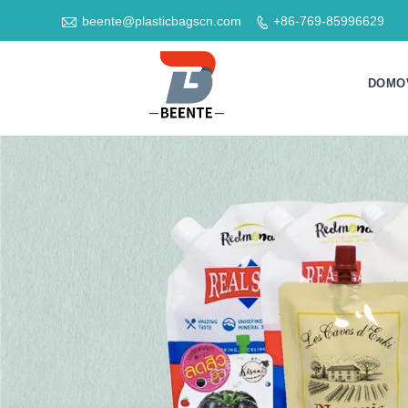

beente@plasticbagscn.com
+86-769-85996629

DOMO