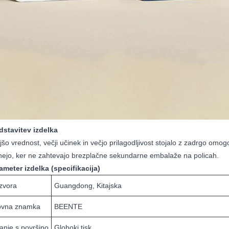
dstavitev izdelka
jšo vrednost, večji učinek in večjo prilagodljivost stojalo z zadrgo omog
nejo, ker ne zahtevajo brezplačne sekundarne embalaže na policah.
ameter izdelka (specifikacija)
izvora
Guangdong, Kitajska
ovna znamka
BEENTE
nje s površino
Globoki tisk