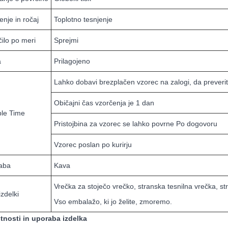
enje in ročaj
Toplotno tesnjenje
ilo po meri
Sprejmi
a
Prilagojeno
Lahko dobavi brezplačen vzorec na zalogi, da preveri
Običajni čas vzorčenja je 1 dan
le Time
Pristojbina za vzorec se lahko povrne Po dogovoru
Vzorec poslan po kurirju
aba
Kava
Vrečka za stoječo vrečko, stranska tesnilna vrečka, str
izdelki
Vso embalažo, ki jo želite, zmoremo.
stnosti in uporaba izdelka