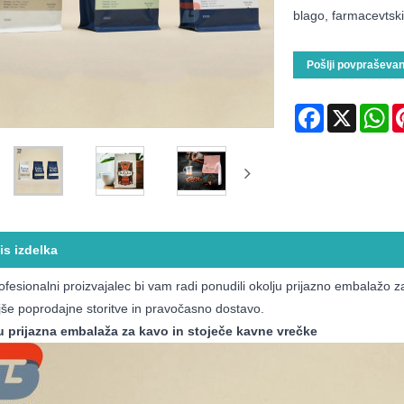
blago, farmacevtski 
Pošlji povpraševan
Facebook
X
Wh
is izdelka
ofesionalni proizvajalec bi vam radi ponudili okolju prijazno embalažo 
jše poprodajne storitve in pravočasno dostavo.
u prijazna embalaža za kavo in stoječe kavne vrečke