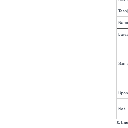
Tesnj
Naroč
barv
Samp
Upor
Naši 
3. La