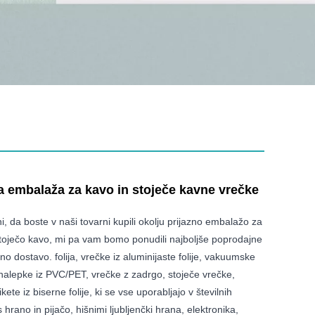
a embalaža za kavo in stoječe kavne vrečke
i, da boste v naši tovarni kupili okolju prijazno embalažo za
stoječo kavo, mi pa vam bomo ponudili najboljše poprodajne
no dostavo. folija, vrečke iz aluminijaste folije, vakuumske
nalepke iz PVC/PET, vrečke z zadrgo, stoječe vrečke,
kete iz biserne folije, ki se vse uporabljajo v številnih
hrano in pijačo, hišnimi ljubljenčki hrana, elektronika,