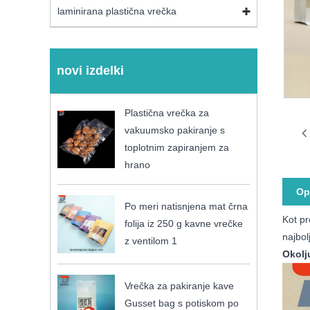
laminirana plastična vrečka
novi izdelki
Plastična vrečka za
vakuumsko pakiranje s
toplotnim zapiranjem za
hrano
Op
Po meri natisnjena mat črna
Kot pr
folija iz 250 g kavne vrečke
najbol
z ventilom 1
Okolj
Vrečka za pakiranje kave
Gusset bag s potiskom po