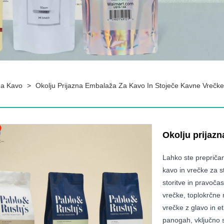
Za Kavo
>
Okolju Prijazna Embalaža Za Kavo In Stoječe Kavne Vrečke
Okolju prijazn
Lahko ste prepričan
kavo in vrečke za 
storitve in pravočas
vrečke, toplokrčne 
vrečke z glavo in eti
panogah, vključno s 