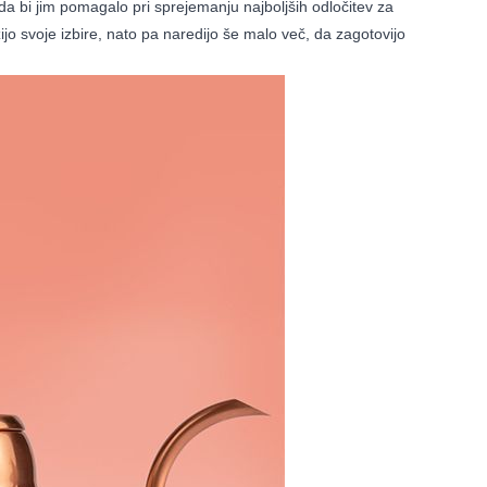
da bi jim pomagalo pri sprejemanju najboljših odločitev za
žijo svoje izbire, nato pa naredijo še malo več, da zagotovijo