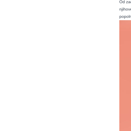
Od zač
njihov
popoln