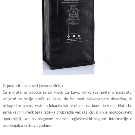
2, poskusite nastaviti javno različico.
Če morate prilagoditi serijo vrečk za kavo, lahko razmislite o nastavitvi
velikosti te serije vrečk za kavo, da bo med oblikovanjem dosledna, in
prilagodite barvo, vrsto in lokacijo iste vsebine, da bodo dosledni. Nato bo
serija kavnih vrečk tega izdelka proizvedla več različic, ki jih je mogoče javno
uporabljati, kot so blagovne znamke, oglaševalski slogani, informacije o
proizvajalcu in druge vsebine.