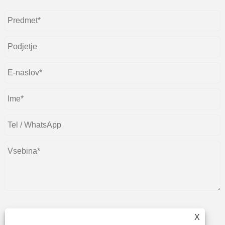
X
predložiti