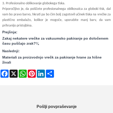
3. Profesionalno oblikovanje globokega tiska.
Priporočljivo je, da poiščete profesionalnega oblikovalca za globoki tisk, dal
vam bo pravo barvo, hkrati pa bo čim bolj zagotovil učinek tiska na vrečke za
plastično embalažo, kolikor je mogoče, uporabite manj barv, da vam
prihranijo pristojbina.
Prejšnja:
Zakaj nekatere vrečke za vakuumsko pakiranje po določenem
času puščajo zrak?¼
Naslednji:
Materiali za proizvodnjo vrečk za pakiranje hrane za hišne
živali
Facebook
X
WhatsApp
Pinterest
LinkedIn
Share
Pošlji povpraševanje